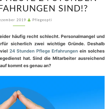
HEUTE
FAHRUNGEN SIND!?
24
STUNDEN
Dezember 2019
Pflegeopti
PFLEGE
ERFAHRUNGEN
leider häufig recht schlecht. Personalmangel und
SIND!?
rfür sicherlich zwei wichtige Gründe. Deshalb
 viel
24 Stunden Pflege Erfahrungen
ein solches
gedienst hat. Sind die Mitarbeiter ausreichend
rauf kommt es genau an?