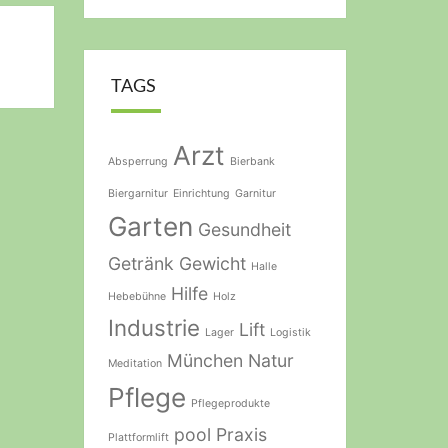
TAGS
Arzt
Absperrung
Bierbank
Biergarnitur
Einrichtung
Garnitur
Garten
Gesundheit
Getränk
Gewicht
Halle
Hilfe
Hebebühne
Holz
Industrie
Lift
Lager
Logistik
München
Natur
Meditation
Pflege
Pflegeprodukte
pool
Praxis
Plattformlift