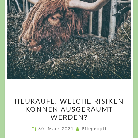
HEURAUFE,
HEURAUFE, WELCHE RISIKEN
WELCHE
KÖNNEN AUSGERÄUMT
RISIKEN
WERDEN?
KÖNNEN
AUSGERÄUMT
30. März 2021
Pflegeopti
WERDEN?