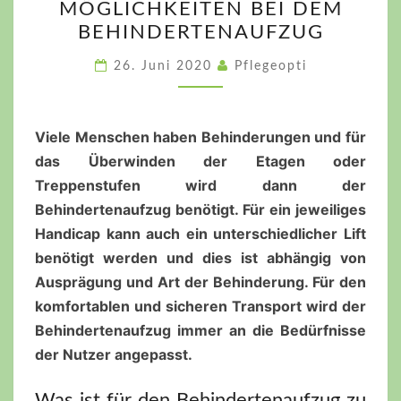
MÖGLICHKEITEN BEI DEM
MÖGLICHKEITEN
BEHINDERTENAUFZUG
BEI
DEM
26. Juni 2020
Pflegeopti
BEHINDERTENAUFZUG
Viele Menschen haben Behinderungen und für
das Überwinden der Etagen oder
Treppenstufen wird dann der
Behindertenaufzug benötigt. Für ein jeweiliges
Handicap kann auch ein unterschiedlicher Lift
benötigt werden und dies ist abhängig von
Ausprägung und Art der Behinderung. Für den
komfortablen und sicheren Transport wird der
Behindertenaufzug immer an die Bedürfnisse
der Nutzer angepasst.
Was ist für den Behindertenaufzug zu