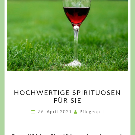
HOCHWERTIGE
HOCHWERTIGE SPIRITUOSEN
SPIRITUOSEN
FÜR SIE
FÜR
SIE
29. April 2021
Pflegeopti