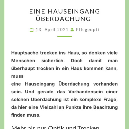
EINE
EINE HAUSEINGANG
HAUSEINGANG
ÜBERDACHUNG
ÜBERDACHUNG
13. April 2021
Pflegeopti
Hauptsache trocken ins Haus, so denken viele
Menschen sicherlich. Doch damit man
überhaupt trocken in ein Haus kommen kann,
muss
eine
Hauseingang
Überdachung vorhanden
sein. Und gerade das Vorhandensein einer
solchen Überdachung ist ein komplexe Frage,
da hier eine Vielzahl an Punkte ihre Beachtung
finden muss.
Mehr als nur Optik und Trocken