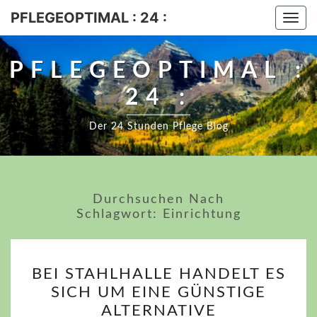
PFLEGEOPTIMAL : 24 :
Togg
navi
PFLEGEOPTIMAL :
24 :
Der 24 Stunden Pflege Blog
Durchsuchen Nach
Schlagwort:
Einrichtung
BEI
BEI STAHLHALLE HANDELT ES
STAHLHALLE
SICH UM EINE GÜNSTIGE
HANDELT
ALTERNATIVE
ES