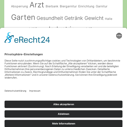
Arzt
Absperrung
Bierbank
Biergarnitur
Einrichtung
Garnitur
Garten
Gesundheit
Getränk
Gewicht
Halle
Industrie
Hilfe
Lift
Hebebühne
Holz
Lager
Logistik
Pflege
München
Natur
Meditation
Pflegeprodukte
Produkt
pool
Praxis
Rasen
Plattformlift
Rollstuhl
Schutz
Senioren
Schallabsorber
Schallmessraum
Technik
Spirituosen
Sicherheit
Stahl
Therapie
Ton
Treppen
Treppenlift
Töne
Yoga
Yoga Zubehör
Zubehör
© 2026
|
Stolz präsentiert von
WordPress
|
Theme: