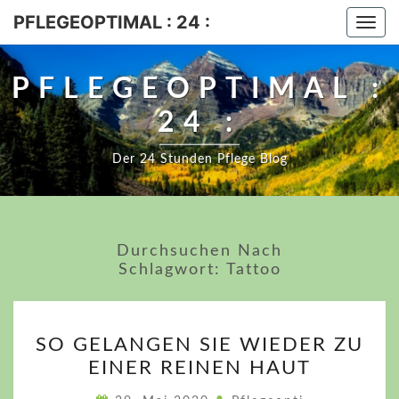
PFLEGEOPTIMAL : 24 :
Togg
navi
PFLEGEOPTIMAL :
24 :
Der 24 Stunden Pflege Blog
Durchsuchen Nach
Schlagwort:
Tattoo
SO
SO GELANGEN SIE WIEDER ZU
GELANGEN
EINER REINEN HAUT
SIE
WIEDER