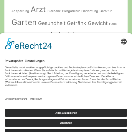
Arzt
Absperrung
Bierbank
Biergarnitur
Einrichtung
Garnitur
Garten
Gesundheit
Getränk
Gewicht
Halle
Industrie
Hilfe
Lift
Hebebühne
Holz
Lager
Logistik
Pflege
München
Natur
Meditation
Pflegeprodukte
Produkt
pool
Praxis
Rasen
Plattformlift
Rollstuhl
Schutz
Senioren
Schallabsorber
Schallmessraum
Technik
Spirituosen
Sicherheit
Stahl
Therapie
Ton
Treppen
Treppenlift
Töne
Yoga
Yoga Zubehör
Zubehör