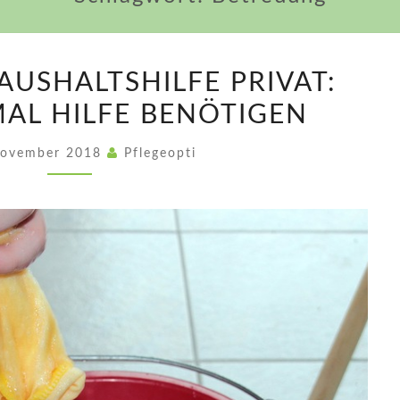
POLNISCHE
AUSHALTSHILFE PRIVAT:
HAUSHALTSHILFE
MAL HILFE BENÖTIGEN
PRIVAT:
WENN
November 2018
Pflegeopti
SIE
MAL
HILFE
BENÖTIGEN