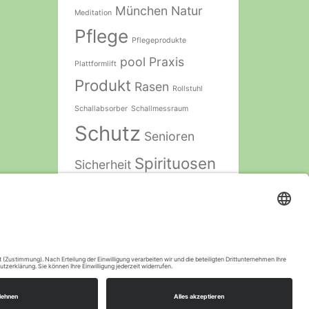
München
Natur
Meditation
Pflege
Pflegeprodukte
pool
Praxis
Plattformlift
Produkt
Rasen
Rollstuhl
Schallabsorber
Schallmessraum
Schutz
Senioren
Spirituosen
Sicherheit
Technik
Therapie
Stahl
Ton
Treppen
Treppenlift
Töne
Yoga
Zubehör
Yoga Zubehör
arg