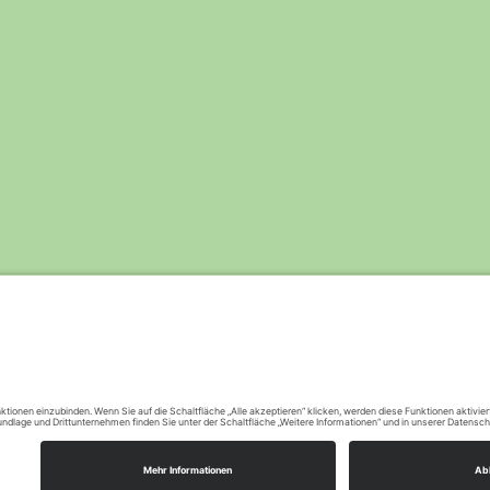
2026
|
Stolz präsentiert von
WordPress
|
Theme:
Nis